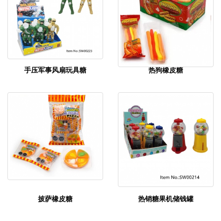
手压军事风扇玩具糖
热狗橡皮糖
披萨橡皮糖
热销糖果机储钱罐