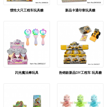
惯性大只工程车玩具糖
新品卡通印章玩具糖
闪光魔法棒玩具
热销款新品DIY工程车 玩具糖