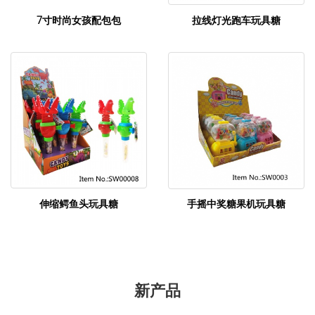
7寸时尚女孩配包包
拉线灯光跑车玩具糖
伸缩鳄鱼头玩具糖
手摇中奖糖果机玩具糖
新产品